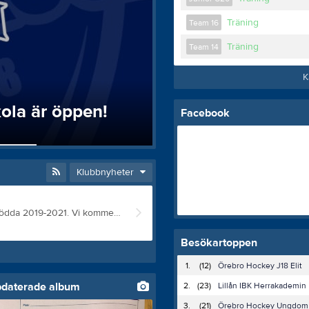
Träning
Team 16
Träning
Team 14
K
ola är öppen!
Facebook
Klubbnyheter
BIK Karlskoga Ungdom bedriver hockeyskola för tjejer och killar födda 2019-2021. Vi kommer ha en grupp för bara tjejer. Du är välkommen oavsett bakgrund eller skridskokunskap för att prova på hur det är ute på isen. Obligatorisk utrustning är godkänd hjälm med galler samt skridskor. Vi har ett fåtal låneutrustningar att låna ut, först till kvarn gäller. Första sammankomsten är Lördag den 26 september mellan 09:00 - 11.00 . Alla hälsas hjärtligt välkomna! Anmäl dig här!
Besökartoppen
1.
(12)
Örebro Hockey J18 Elit
pdaterade album
2.
(23)
Lillån IBK Herrakademin
3.
(21)
Örebro Hockey Ungdom