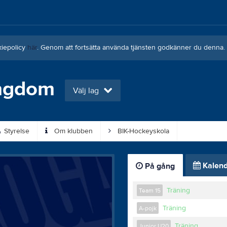
kiepolicy
här
. Genom att fortsätta använda tjänsten godkänner du denna.
Ungdom
Välj lag
Styrelse
Om klubben
BIK-Hockeyskola
Kalend
På gång
Träning
Team 15
Träning
A-pojk
Träning
Junior U20