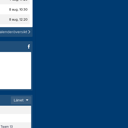
Länkar
8 aug, 10:30
Domare
Policy
8 aug, 12:20
Värdegrund
alenderöversikt
Länet
 Team 13